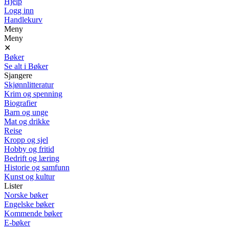
Hjelp
Logg inn
Handlekurv
Meny
Meny
✕
Bøker
Se alt i Bøker
Sjangere
Skjønnlitteratur
Krim og spenning
Biografier
Barn og unge
Mat og drikke
Reise
Kropp og sjel
Hobby og fritid
Bedrift og læring
Historie og samfunn
Kunst og kultur
Lister
Norske bøker
Engelske bøker
Kommende bøker
E-bøker