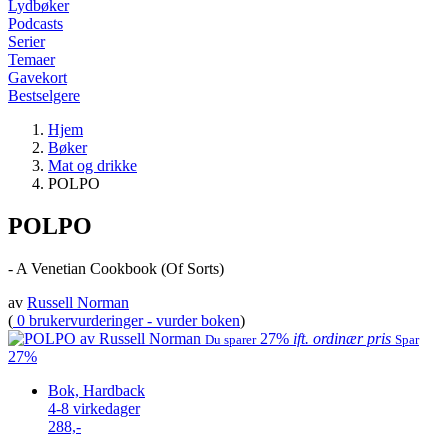
Lydbøker
Podcasts
Serier
Temaer
Gavekort
Bestselgere
Hjem
Bøker
Mat og drikke
POLPO
POLPO
- A Venetian Cookbook (Of Sorts)
av
Russell Norman
(
0 brukervurderinger - vurder boken
)
27%
ift. ordinær pris
Du sparer
Spar
27%
Bok, Hardback
4-8 virkedager
288,-