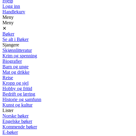
Hjelp
Logg inn
Handlekurv
Meny
Meny
✕
Bøker
Se alt i Bøker
Sjangere
Skjønnlitteratur
Krim og spenning
Biografier
Barn og unge
Mat og drikke
Reise
Kropp og sjel
Hobby og fritid
Bedrift og læring
Historie og samfunn
Kunst og kultur
Lister
Norske bøker
Engelske bøker
Kommende bøker
E-bøker