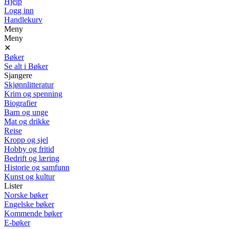
Hjelp
Logg inn
Handlekurv
Meny
Meny
✕
Bøker
Se alt i Bøker
Sjangere
Skjønnlitteratur
Krim og spenning
Biografier
Barn og unge
Mat og drikke
Reise
Kropp og sjel
Hobby og fritid
Bedrift og læring
Historie og samfunn
Kunst og kultur
Lister
Norske bøker
Engelske bøker
Kommende bøker
E-bøker