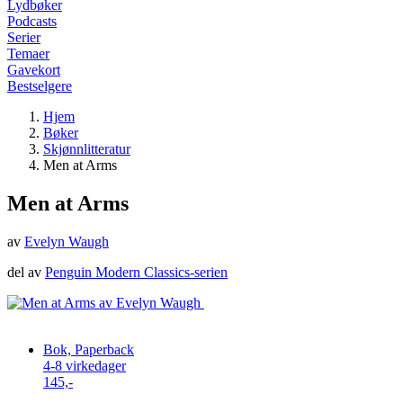
Lydbøker
Podcasts
Serier
Temaer
Gavekort
Bestselgere
Hjem
Bøker
Skjønnlitteratur
Men at Arms
Men at Arms
av
Evelyn Waugh
del av
Penguin Modern Classics-serien
Bok, Paperback
4-8 virkedager
145,-