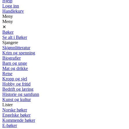
Hjelp
Logg inn
Handlekurv
Meny
Meny
✕
Bøker
Se alt i Bøker
Sjangere
Skjønnlitteratur
Krim og spenning
Biografier
Barn og unge
Mat og drikke
Reise
Kropp og sjel
Hobby og fritid
Bedrift og læring
Historie og samfunn
Kunst og kultur
Lister
Norske bøker
Engelske bøker
Kommende bøker
E-bøker