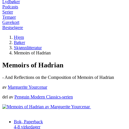
Lydbøker
Podcasts
Serier
Temaer
Gavekort
Bestselgere
Hjem
Bøker
Skjønnlitteratur
Memoirs of Hadrian
Memoirs of Hadrian
- And Reflections on the Composition of Memoirs of Hadrian
av
Marguerite Yourcenar
del av
Penguin Modern Classics-serien
Bok, Paperback
4-8 virkedager