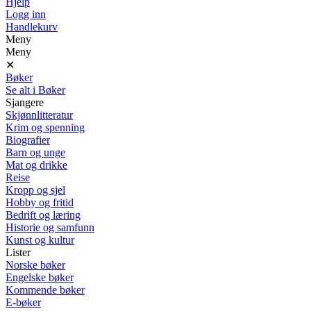
Hjelp
Logg inn
Handlekurv
Meny
Meny
✕
Bøker
Se alt i Bøker
Sjangere
Skjønnlitteratur
Krim og spenning
Biografier
Barn og unge
Mat og drikke
Reise
Kropp og sjel
Hobby og fritid
Bedrift og læring
Historie og samfunn
Kunst og kultur
Lister
Norske bøker
Engelske bøker
Kommende bøker
E-bøker