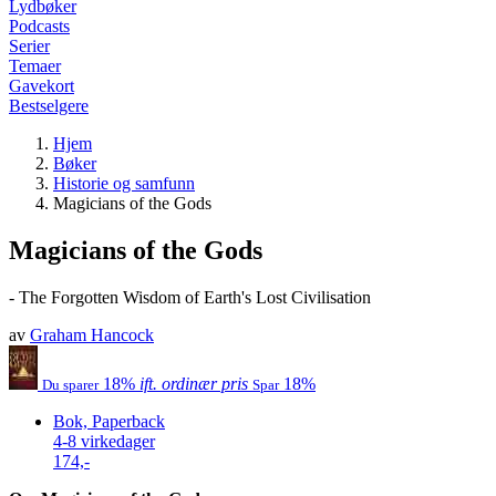
Lydbøker
Podcasts
Serier
Temaer
Gavekort
Bestselgere
Hjem
Bøker
Historie og samfunn
Magicians of the Gods
Magicians of the Gods
- The Forgotten Wisdom of Earth's Lost Civilisation
av
Graham Hancock
18%
ift. ordinær pris
18%
Du sparer
Spar
Bok, Paperback
4-8 virkedager
174,-