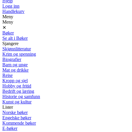
Hjelp
Logg inn
Handlekurv
Meny
Meny
✕
Bøker
Se alt i Bøker
Sjangere
Skjønnlitteratur
Krim og spenning
Biografier
Barn og unge
Mat og drikke
Reise
Kropp og sjel
Hobby og fritid
Bedrift og læring
Historie og samfunn
Kunst og kultur
Lister
Norske bøker
Engelske bøker
Kommende bøker
E-bøker