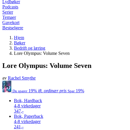
Lydbøker
Podcasts
Serier
Temaer
Gavekort
Bestselgere
Hjem
Bøker
Bedrift og læring
Lore Olympus: Volume Seven
Lore Olympus: Volume Seven
av
Rachel Smythe
19%
ift. ordinær pris
19%
Du sparer
Spar
Bok, Hardback
4-8 virkedager
347,-
Bok, Paperback
4-8 virkedager
241,-