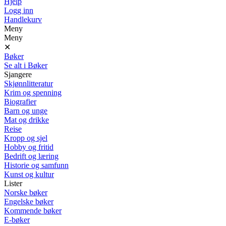
Hjelp
Logg inn
Handlekurv
Meny
Meny
✕
Bøker
Se alt i Bøker
Sjangere
Skjønnlitteratur
Krim og spenning
Biografier
Barn og unge
Mat og drikke
Reise
Kropp og sjel
Hobby og fritid
Bedrift og læring
Historie og samfunn
Kunst og kultur
Lister
Norske bøker
Engelske bøker
Kommende bøker
E-bøker