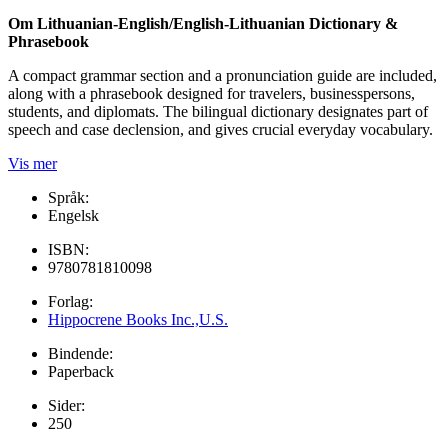
Om Lithuanian-English/English-Lithuanian Dictionary &
Phrasebook
A compact grammar section and a pronunciation guide are included,
along with a phrasebook designed for travelers, businesspersons,
students, and diplomats. The bilingual dictionary designates part of
speech and case declension, and gives crucial everyday vocabulary.
Vis mer
Språk:
Engelsk
ISBN:
9780781810098
Forlag:
Hippocrene Books Inc.,U.S.
Bindende:
Paperback
Sider:
250