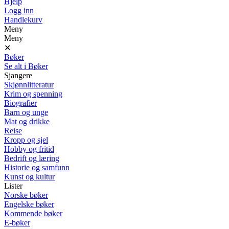
Hjelp
Logg inn
Handlekurv
Meny
Meny
✕
Bøker
Se alt i Bøker
Sjangere
Skjønnlitteratur
Krim og spenning
Biografier
Barn og unge
Mat og drikke
Reise
Kropp og sjel
Hobby og fritid
Bedrift og læring
Historie og samfunn
Kunst og kultur
Lister
Norske bøker
Engelske bøker
Kommende bøker
E-bøker