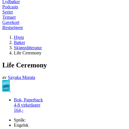
Lydbøker
Podcasts
Serier
Temaer
Gavekort
Bestselgere
Hjem
Bøker
Skjønnlitteratur
Life Ceremony
Life Ceremony
av
Sayaka Murata
Bok, Paperback
4-8 virkedager
164,-
Språk:
Engelsk