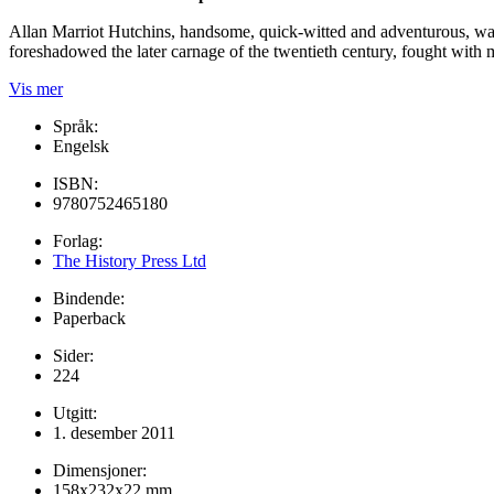
Allan Marriot Hutchins, handsome, quick-witted and adventurous, was
foreshadowed the later carnage of the twentieth century, fought with ma
Vis mer
Språk:
Engelsk
ISBN:
9780752465180
Forlag:
The History Press Ltd
Bindende:
Paperback
Sider:
224
Utgitt:
1. desember 2011
Dimensjoner:
158x232x22 mm.