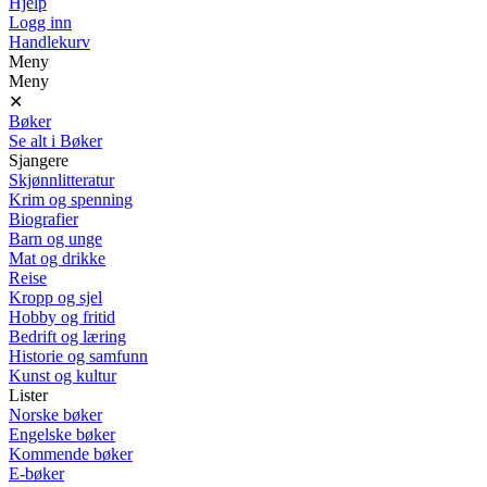
Hjelp
Logg inn
Handlekurv
Meny
Meny
✕
Bøker
Se alt i Bøker
Sjangere
Skjønnlitteratur
Krim og spenning
Biografier
Barn og unge
Mat og drikke
Reise
Kropp og sjel
Hobby og fritid
Bedrift og læring
Historie og samfunn
Kunst og kultur
Lister
Norske bøker
Engelske bøker
Kommende bøker
E-bøker