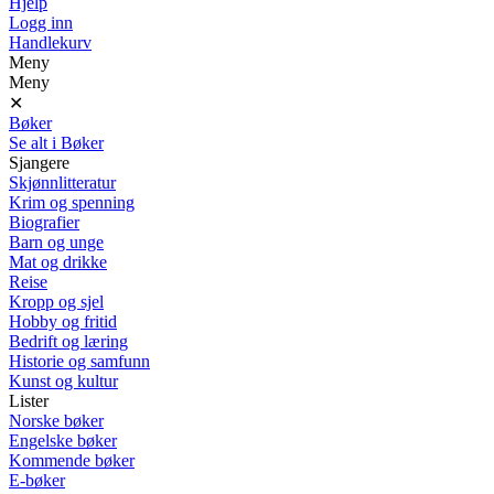
Hjelp
Logg inn
Handlekurv
Meny
Meny
✕
Bøker
Se alt i Bøker
Sjangere
Skjønnlitteratur
Krim og spenning
Biografier
Barn og unge
Mat og drikke
Reise
Kropp og sjel
Hobby og fritid
Bedrift og læring
Historie og samfunn
Kunst og kultur
Lister
Norske bøker
Engelske bøker
Kommende bøker
E-bøker