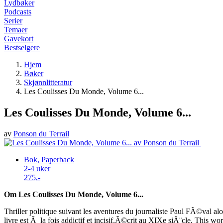
Lydbøker
Podcasts
Serier
Temaer
Gavekort
Bestselgere
Hjem
Bøker
Skjønnlitteratur
Les Coulisses Du Monde, Volume 6...
Les Coulisses Du Monde, Volume 6...
av
Ponson du Terrail
Bok, Paperback
2-4 uker
275,-
Om Les Coulisses Du Monde, Volume 6...
Thriller politique suivant les aventures du journaliste Paul FÃ©val al
livre est Ã la fois addictif et incisif.Ã©crit au XIXe siÃ¨cle. This wo