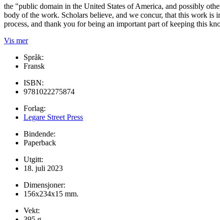
the "public domain in the United States of America, and possibly other
body of the work. Scholars believe, and we concur, that this work is 
process, and thank you for being an important part of keeping this kn
Vis mer
Språk:
Fransk
ISBN:
9781022275874
Forlag:
Legare Street Press
Bindende:
Paperback
Utgitt:
18. juli 2023
Dimensjoner:
156x234x15 mm.
Vekt:
395 g.