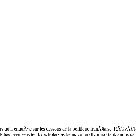
ors qu'il enquÃªte sur les dessous de la politique franÃ§aise. RÃ©vÃ©lan
rk has been selected by scholars as being culturally important, and is pa