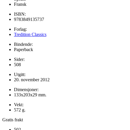
Fransk
ISBN:
9783849135737
Forlag:
Tredition Classics
Bindende:
Paperback
Sider:
508
Utgitt:
20. november 2012
Dimensjoner:
133x203x29 mm.
Vekt:
572 g.
Gratis frakt
502,-