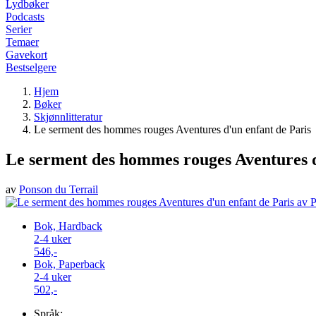
Lydbøker
Podcasts
Serier
Temaer
Gavekort
Bestselgere
Hjem
Bøker
Skjønnlitteratur
Le serment des hommes rouges Aventures d'un enfant de Paris
Le serment des hommes rouges Aventures d
av
Ponson du Terrail
Bok, Hardback
2-4 uker
546,-
Bok, Paperback
2-4 uker
502,-
Språk: