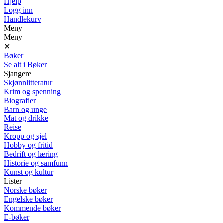
Hjelp
Logg inn
Handlekurv
Meny
Meny
✕
Bøker
Se alt i Bøker
Sjangere
Skjønnlitteratur
Krim og spenning
Biografier
Barn og unge
Mat og drikke
Reise
Kropp og sjel
Hobby og fritid
Bedrift og læring
Historie og samfunn
Kunst og kultur
Lister
Norske bøker
Engelske bøker
Kommende bøker
E-bøker