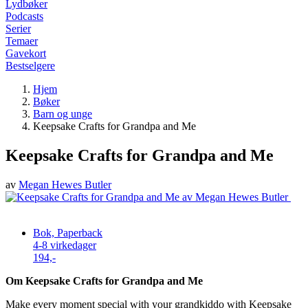
Lydbøker
Podcasts
Serier
Temaer
Gavekort
Bestselgere
Hjem
Bøker
Barn og unge
Keepsake Crafts for Grandpa and Me
Keepsake Crafts for Grandpa and Me
av
Megan Hewes Butler
Bok, Paperback
4-8 virkedager
194,-
Om Keepsake Crafts for Grandpa and Me
Make every moment special with your grandkiddo with Keepsake