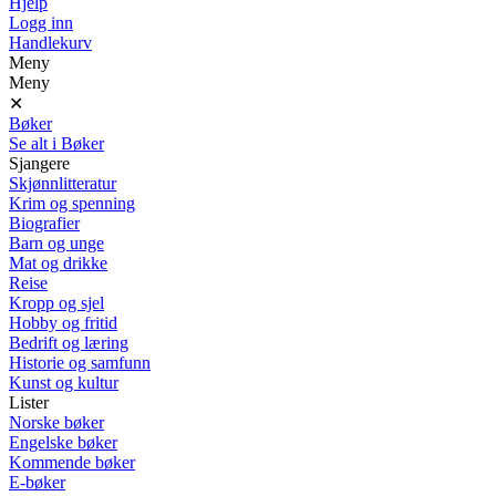
Hjelp
Logg inn
Handlekurv
Meny
Meny
✕
Bøker
Se alt i Bøker
Sjangere
Skjønnlitteratur
Krim og spenning
Biografier
Barn og unge
Mat og drikke
Reise
Kropp og sjel
Hobby og fritid
Bedrift og læring
Historie og samfunn
Kunst og kultur
Lister
Norske bøker
Engelske bøker
Kommende bøker
E-bøker