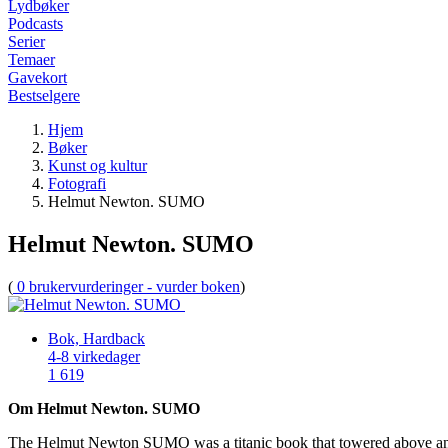
Lydbøker
Podcasts
Serier
Temaer
Gavekort
Bestselgere
Hjem
Bøker
Kunst og kultur
Fotografi
Helmut Newton. SUMO
Helmut Newton. SUMO
(
0 brukervurderinger - vurder boken
)
Bok, Hardback
4-8 virkedager
1 619
Om Helmut Newton. SUMO
The Helmut Newton SUMO was a titanic book that towered above anythin