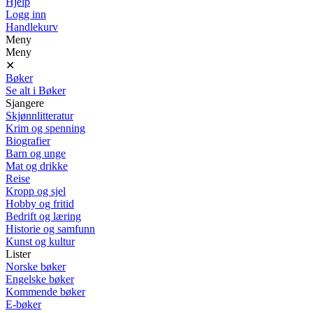
Hjelp
Logg inn
Handlekurv
Meny
Meny
✕
Bøker
Se alt i Bøker
Sjangere
Skjønnlitteratur
Krim og spenning
Biografier
Barn og unge
Mat og drikke
Reise
Kropp og sjel
Hobby og fritid
Bedrift og læring
Historie og samfunn
Kunst og kultur
Lister
Norske bøker
Engelske bøker
Kommende bøker
E-bøker