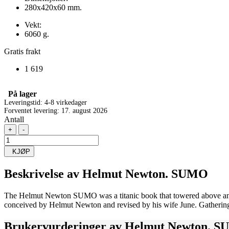
280x420x60 mm.
Vekt:
6060 g.
Gratis frakt
1 619
På lager
Leveringstid: 4-8 virkedager
Forventet levering: 17. august 2026
Antall
+
-
KJØP
Beskrivelse av
Helmut Newton. SUMO
The Helmut Newton SUMO was a titanic book that towered above anythin
conceived by Helmut Newton and revised by his wife June. Gathering
Brukervurderinger av
Helmut Newton. 