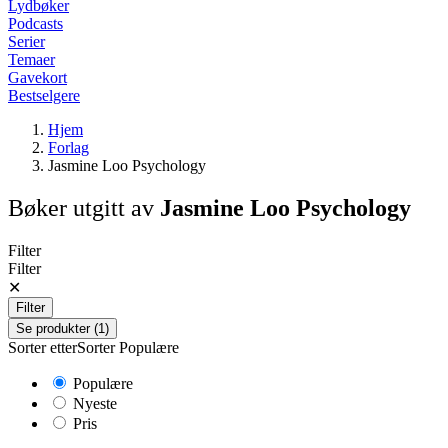
Lydbøker
Podcasts
Serier
Temaer
Gavekort
Bestselgere
Hjem
Forlag
Jasmine Loo Psychology
Bøker utgitt av
Jasmine Loo Psychology
Filter
Filter
✕
Filter
Se produkter (1)
Sorter etter
Sorter
Populære
Populære
Nyeste
Pris