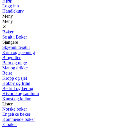
Hjelp
Logg inn
Handlekurv
Meny
Meny
✕
Bøker
Se alt i Bøker
Sjangere
Skjønnlitteratur
Krim og spenning
Biografier
Barn og unge
Mat og drikke
Reise
Kropp og sjel
Hobby og fritid
Bedrift og læring
Historie og samfunn
Kunst og kultur
Lister
Norske bøker
Engelske bøker
Kommende bøker
E-bøker