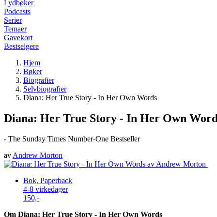
Lydbøker
Podcasts
Serier
Temaer
Gavekort
Bestselgere
Hjem
Bøker
Biografier
Selvbiografier
Diana: Her True Story - In Her Own Words
Diana: Her True Story - In Her Own Word
- The Sunday Times Number-One Bestseller
av
Andrew Morton
Bok, Paperback
4-8 virkedager
150,-
Om Diana: Her True Story - In Her Own Words