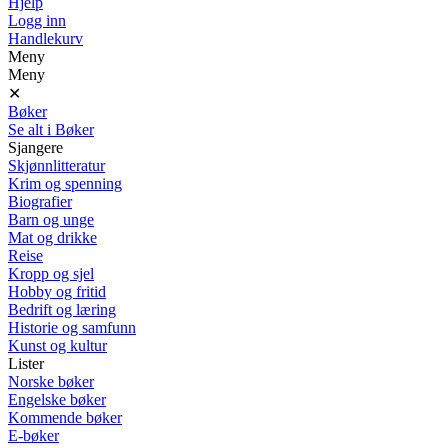
Hjelp
Logg inn
Handlekurv
Meny
Meny
✕
Bøker
Se alt i Bøker
Sjangere
Skjønnlitteratur
Krim og spenning
Biografier
Barn og unge
Mat og drikke
Reise
Kropp og sjel
Hobby og fritid
Bedrift og læring
Historie og samfunn
Kunst og kultur
Lister
Norske bøker
Engelske bøker
Kommende bøker
E-bøker