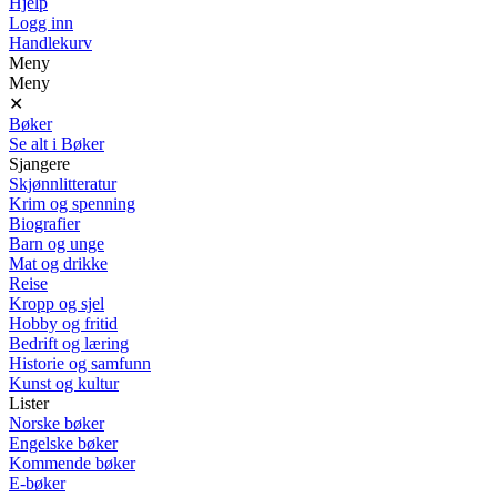
Hjelp
Logg inn
Handlekurv
Meny
Meny
✕
Bøker
Se alt i Bøker
Sjangere
Skjønnlitteratur
Krim og spenning
Biografier
Barn og unge
Mat og drikke
Reise
Kropp og sjel
Hobby og fritid
Bedrift og læring
Historie og samfunn
Kunst og kultur
Lister
Norske bøker
Engelske bøker
Kommende bøker
E-bøker