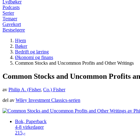
Lydbøker
Podcasts
Serier
Temaer
Gavekort
Bestselgere
Hjem
Bøker
Bedrift og læring
Økonomi og finans
Common Stocks and Uncommon Profits and Other Writings
Common Stocks and Uncommon Profits an
av
Philip A. (Fisher
,
Co.) Fisher
del av
Wiley Investment Classics-serien
Bok, Paperback
4-8 virkedager
215,-