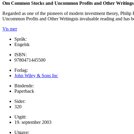
Om Common Stocks and Uncommon Profits and Other Writings
Regarded as one of the pioneers of modern investment theory, Philip
Uncommon Profits and Other Writingsis invaluable reading and has bee
Vis mer
Språk:
Engelsk
ISBN:
9780471445500
Forlag:
John Wiley & Sons Inc
Bindende:
Paperback
Sider:
320
Utgitt:
19. september 2003
Utgave: