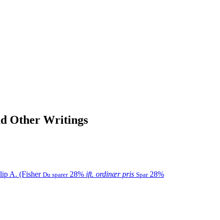
d Other Writings
28%
ift. ordinær pris
28%
Du sparer
Spar