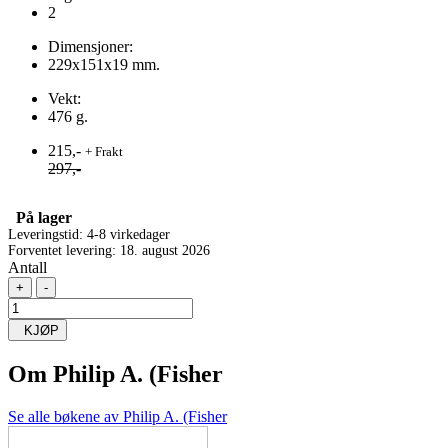
2
Dimensjoner:
229x151x19 mm.
Vekt:
476 g.
215,-
+ Frakt
297,-
På lager
Leveringstid: 4-8 virkedager
Forventet levering: 18. august 2026
Antall
+
-
KJØP
Om
Philip A. (Fisher
Se alle bøkene av Philip A. (Fisher