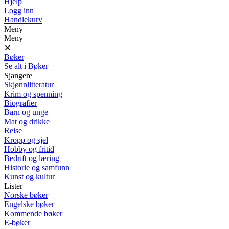
Hjelp
Logg inn
Handlekurv
Meny
Meny
✕
Bøker
Se alt i Bøker
Sjangere
Skjønnlitteratur
Krim og spenning
Biografier
Barn og unge
Mat og drikke
Reise
Kropp og sjel
Hobby og fritid
Bedrift og læring
Historie og samfunn
Kunst og kultur
Lister
Norske bøker
Engelske bøker
Kommende bøker
E-bøker