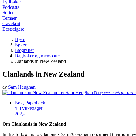
Lydbøker
Podcasts
Serier
Temaer
Gavekort
Bestselgere
Hjem
Bøker
Biografier
Dagbøker og memoarer
Clanlands in New Zealand
Clanlands in New Zealand
av
Sam Heughan
16%
ift. ord
Du sparer
Bok, Paperback
4-8 virkedager
202,-
Om Clanlands in New Zealand
In this follow-up to Clanlands Sam & Graham document their journey a