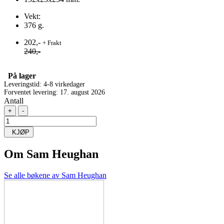
Vekt:
376 g.
202,-
+ Frakt
240,-
På lager
Leveringstid: 4-8 virkedager
Forventet levering: 17. august 2026
Antall
+
-
KJØP
Om
Sam Heughan
Se alle bøkene av Sam Heughan