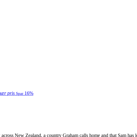
inær pris
16%
Spar
cross New Zealand, a country Graham calls home and that Sam has longe