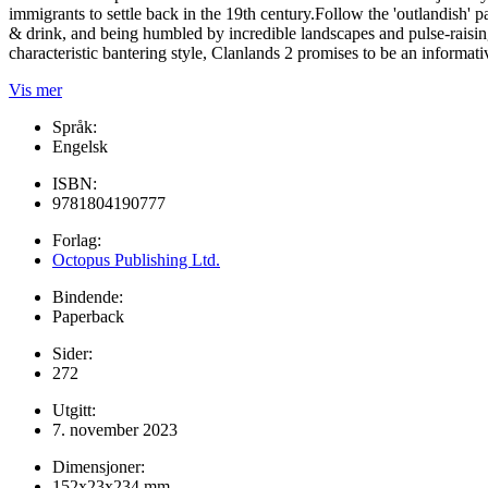
immigrants to settle back in the 19th century.Follow the 'outlandish' 
& drink, and being humbled by incredible landscapes and pulse-raising 
characteristic bantering style, Clanlands 2 promises to be an informat
Vis mer
Språk:
Engelsk
ISBN:
9781804190777
Forlag:
Octopus Publishing Ltd.
Bindende:
Paperback
Sider:
272
Utgitt:
7. november 2023
Dimensjoner:
152x23x234 mm.