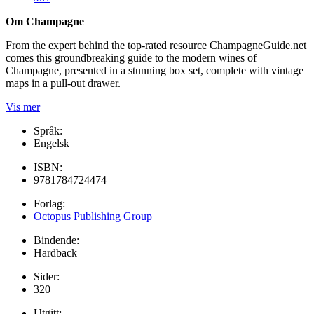
Om Champagne
From the expert behind the top-rated resource ChampagneGuide.net
comes this groundbreaking guide to the modern wines of
Champagne, presented in a stunning box set, complete with vintage
maps in a pull-out drawer.
Vis mer
Språk:
Engelsk
ISBN:
9781784724474
Forlag:
Octopus Publishing Group
Bindende:
Hardback
Sider:
320
Utgitt: