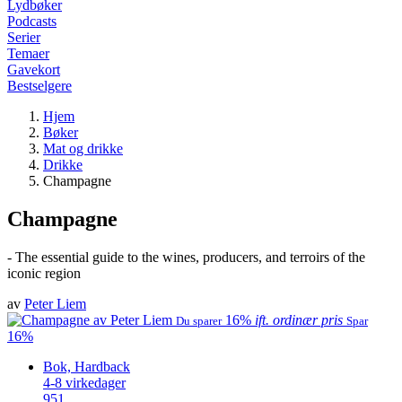
Lydbøker
Podcasts
Serier
Temaer
Gavekort
Bestselgere
Hjem
Bøker
Mat og drikke
Drikke
Champagne
Champagne
- The essential guide to the wines, producers, and terroirs of the
iconic region
av
Peter Liem
16%
ift. ordinær pris
Du sparer
Spar
16%
Bok, Hardback
4-8 virkedager
951