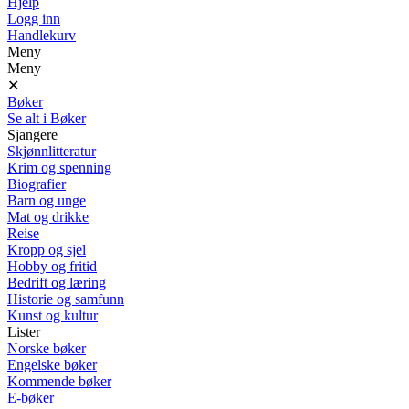
Hjelp
Logg inn
Handlekurv
Meny
Meny
✕
Bøker
Se alt i Bøker
Sjangere
Skjønnlitteratur
Krim og spenning
Biografier
Barn og unge
Mat og drikke
Reise
Kropp og sjel
Hobby og fritid
Bedrift og læring
Historie og samfunn
Kunst og kultur
Lister
Norske bøker
Engelske bøker
Kommende bøker
E-bøker