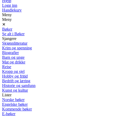
Hjelp
Logg inn
Handlekurv
Meny
Meny
✕
Bøker
Se alt i Bøker
Sjangere
Skjønnlitteratur
Krim og spenning
Biografier
Barn og unge
Mat og drikke
Reise
Kropp og sjel
Hobby og fritid
Bedrift og læring
Historie og samfunn
Kunst og kultur
Lister
Norske bøker
Engelske bøker
Kommende bøker
E-bøker