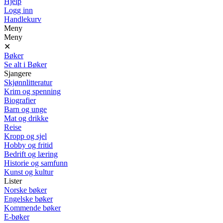
Hjelp
Logg inn
Handlekurv
Meny
Meny
✕
Bøker
Se alt i Bøker
Sjangere
Skjønnlitteratur
Krim og spenning
Biografier
Barn og unge
Mat og drikke
Reise
Kropp og sjel
Hobby og fritid
Bedrift og læring
Historie og samfunn
Kunst og kultur
Lister
Norske bøker
Engelske bøker
Kommende bøker
E-bøker