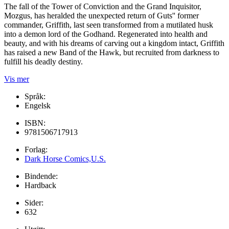
The fall of the Tower of Conviction and the Grand Inquisitor,
Mozgus, has heralded the unexpected return of Guts'' former
commander, Griffith, last seen transformed from a mutilated husk
into a demon lord of the Godhand. Regenerated into health and
beauty, and with his dreams of carving out a kingdom intact, Griffith
has raised a new Band of the Hawk, but recruited from darkness to
fulfill his deadly destiny.
Vis mer
Språk:
Engelsk
ISBN:
9781506717913
Forlag:
Dark Horse Comics,U.S.
Bindende:
Hardback
Sider:
632