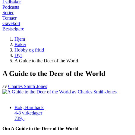
Lydbøker
Podcasts
Serier
Temaer
Gavekort
Bestselgere
Hjem
Bøker
Hobby og fritid
Dyr
A Guide to the Deer of the World
A Guide to the Deer of the World
av
Charles Smith-Jones
Bok, Hardback
4-8 virkedager
739,-
Om A Guide to the Deer of the World