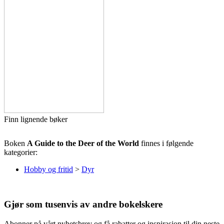
Finn lignende bøker
Boken
A Guide to the Deer of the World
finnes i følgende
kategorier:
Hobby og fritid
>
Dyr
Gjør som tusenvis av andre bokelskere
Abonner på vårt nyhetsbrev og få rabatter og inspirasjon til din neste