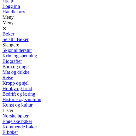
Hjelp
Logg inn
Handlekurv
Meny
Meny
✕
Bøker
Se alt i Bøker
Sjangere
Skjønnlitteratur
Krim og spenning
Biografier
Barn og unge
Mat og drikke
Reise
Kropp og sjel
Hobby og fritid
Bedrift og læring
Historie og samfunn
Kunst og kultur
Lister
Norske bøker
Engelske bøker
Kommende bøker
E-bøker