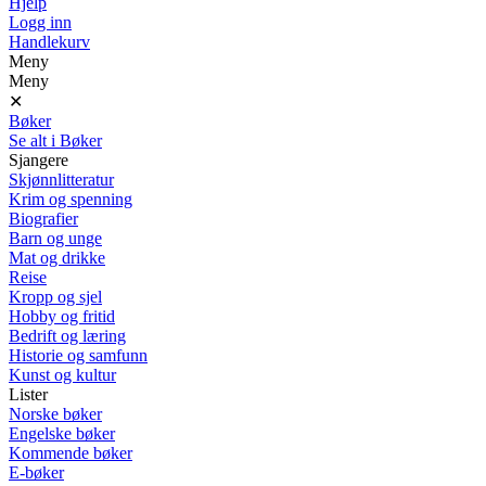
Hjelp
Logg inn
Handlekurv
Meny
Meny
✕
Bøker
Se alt i Bøker
Sjangere
Skjønnlitteratur
Krim og spenning
Biografier
Barn og unge
Mat og drikke
Reise
Kropp og sjel
Hobby og fritid
Bedrift og læring
Historie og samfunn
Kunst og kultur
Lister
Norske bøker
Engelske bøker
Kommende bøker
E-bøker