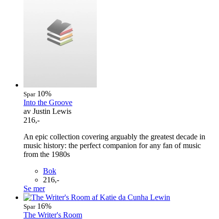
10%
Spar
Into the Groove
av Justin Lewis
216,-
An epic collection covering arguably the greatest decade in
music history: the perfect companion for any fan of music
from the 1980s
Bok
216,-
Se mer
16%
Spar
The Writer's Room