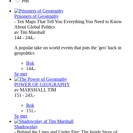
Pris
Prisoners of Geography
- Ten Maps That Tell You Everything You Need to Know
About Global Politics
av Tim Marshall
144 - 244,-
A popular take on world events that puts the 'geo' back in
geopolitics
Bok
144,-
Se mer
POWER OF GEOGRAPHY
av MARSHALL TIM
151 - 243,-
Bok
151,-
Se mer
Shadowplay
- Behind the Lines and Under Fire: The Inside Story of