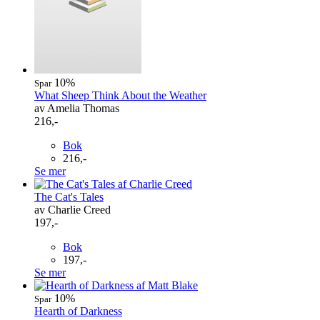
10%
Spar
What Sheep Think About the Weather
av Amelia Thomas
216,-
Bok
216,-
Se mer
The Cat's Tales
av Charlie Creed
197,-
Bok
197,-
Se mer
10%
Spar
Hearth of Darkness