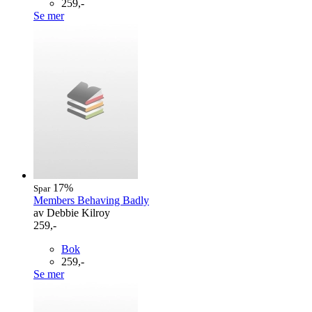
259,-
Se mer
17%
Spar
Members Behaving Badly
av Debbie Kilroy
259,-
Bok
259,-
Se mer