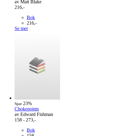
av Matt Blake
216,-
Bok
216,-
Se mer
23%
Spar
Chokepoints
av Edward Fishman
158 - 273,-
Bok
158,-