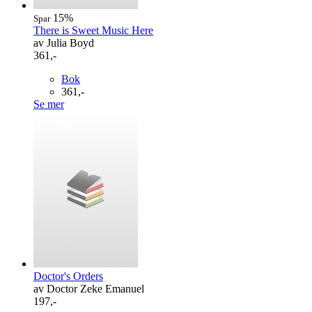
15%
Spar
There is Sweet Music Here
av Julia Boyd
361,-
Bok
361,-
Se mer
Doctor's Orders
av Doctor Zeke Emanuel
197,-