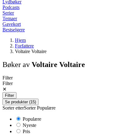
Lydbøker
Podcasts
Serier
Temaer
Gavekort
Bestselgere
Hjem
Forfattere
Voltaire Voltaire
Bøker av
Voltaire Voltaire
Filter
Filter
✕
Filter
Se produkter (15)
Sorter etter
Sorter
Populære
Populære
Nyeste
Pris