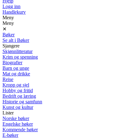
Hjelp
Logg inn
Handlekurv
Meny
Meny
✕
Bøker
Se alt i Bøker
Sjangere
Skjønnlitteratur
Krim og spenning
Biografier
Barn og unge
Mat og drikke
Reise
Kropp og sjel
Hobby og fritid
Bedrift og læring
Historie og samfunn
Kunst og kultur
Lister
Norske bøker
Engelske bøker
Kommende bøker
E-bøker