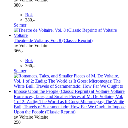
380,-
Bok
380,-
Se mer
Theatre de Voltaire, Vol. 8 (Classic Reprint)
av Voltaire Voltaire
366,-
Bok
366,-
Se mer
Romances, Tales, and Smaller Pieces of M. De Voltaire, Vol.
1 of 2: Zadig; The World as It Goes; Micromegas; The White
Bull; Travels of Scaramentado; How Far We Ought to Impose
Upon the People (Classic Reprint)
av Voltaire Voltaire
250