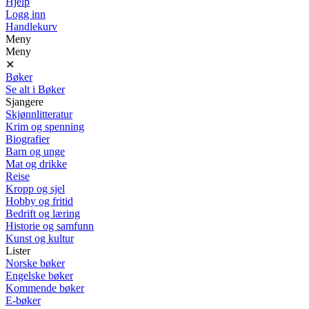
Hjelp
Logg inn
Handlekurv
Meny
Meny
✕
Bøker
Se alt i Bøker
Sjangere
Skjønnlitteratur
Krim og spenning
Biografier
Barn og unge
Mat og drikke
Reise
Kropp og sjel
Hobby og fritid
Bedrift og læring
Historie og samfunn
Kunst og kultur
Lister
Norske bøker
Engelske bøker
Kommende bøker
E-bøker