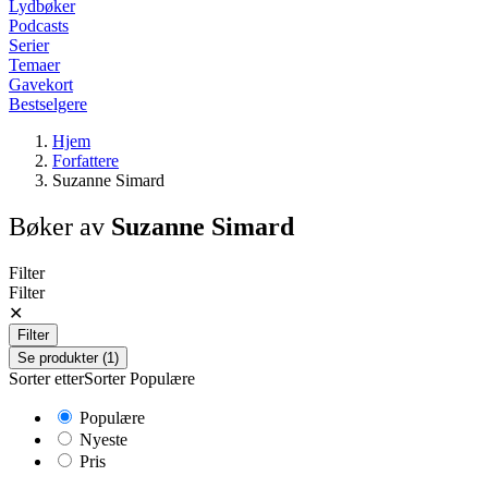
Lydbøker
Podcasts
Serier
Temaer
Gavekort
Bestselgere
Hjem
Forfattere
Suzanne Simard
Bøker av
Suzanne Simard
Filter
Filter
✕
Filter
Se produkter (1)
Sorter etter
Sorter
Populære
Populære
Nyeste
Pris