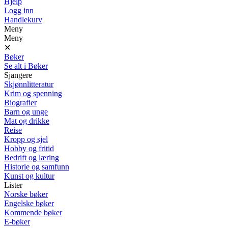
Hjelp
Logg inn
Handlekurv
Meny
Meny
✕
Bøker
Se alt i Bøker
Sjangere
Skjønnlitteratur
Krim og spenning
Biografier
Barn og unge
Mat og drikke
Reise
Kropp og sjel
Hobby og fritid
Bedrift og læring
Historie og samfunn
Kunst og kultur
Lister
Norske bøker
Engelske bøker
Kommende bøker
E-bøker