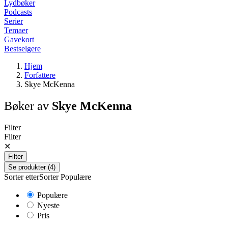
Lydbøker
Podcasts
Serier
Temaer
Gavekort
Bestselgere
Hjem
Forfattere
Skye McKenna
Bøker av
Skye McKenna
Filter
Filter
✕
Filter
Se produkter (4)
Sorter etter
Sorter
Populære
Populære
Nyeste
Pris