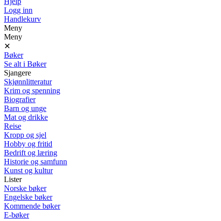
Hjelp
Logg inn
Handlekurv
Meny
Meny
✕
Bøker
Se alt i Bøker
Sjangere
Skjønnlitteratur
Krim og spenning
Biografier
Barn og unge
Mat og drikke
Reise
Kropp og sjel
Hobby og fritid
Bedrift og læring
Historie og samfunn
Kunst og kultur
Lister
Norske bøker
Engelske bøker
Kommende bøker
E-bøker