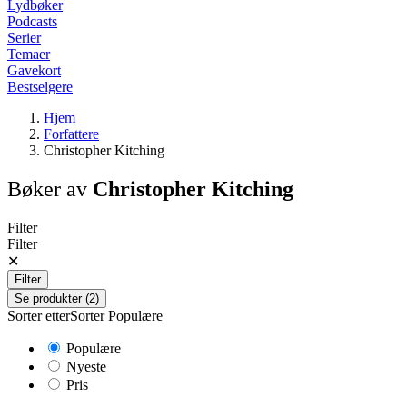
Lydbøker
Podcasts
Serier
Temaer
Gavekort
Bestselgere
Hjem
Forfattere
Christopher Kitching
Bøker av
Christopher Kitching
Filter
Filter
✕
Filter
Se produkter (2)
Sorter etter
Sorter
Populære
Populære
Nyeste
Pris