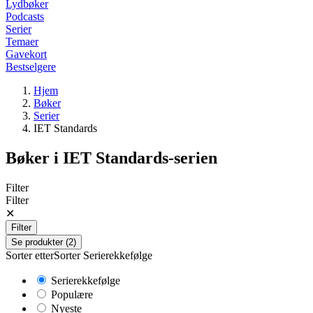
Lydbøker
Podcasts
Serier
Temaer
Gavekort
Bestselgere
Hjem
Bøker
Serier
IET Standards
Bøker i
IET Standards
-serien
Filter
Filter
✕
Filter
Se produkter (2)
Sorter etter
Sorter
Serierekkefølge
Serierekkefølge
Populære
Nyeste