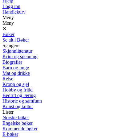
Hjelp
Logg inn
Handlekurv
Meny
Meny
✕
Bøker
Se alt i Bøker
Sjangere
Skjønnlitteratur
Krim og spenning
Biografier
Barn og unge
Mat og drikke
Reise
Kropp og sjel
Hobby og fritid
Bedrift og læring
Historie og samfunn
Kunst og kultur
Lister
Norske bøker
Engelske bøker
Kommende bøker
E-bøker