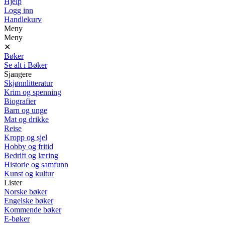
Hjelp
Logg inn
Handlekurv
Meny
Meny
✕
Bøker
Se alt i Bøker
Sjangere
Skjønnlitteratur
Krim og spenning
Biografier
Barn og unge
Mat og drikke
Reise
Kropp og sjel
Hobby og fritid
Bedrift og læring
Historie og samfunn
Kunst og kultur
Lister
Norske bøker
Engelske bøker
Kommende bøker
E-bøker