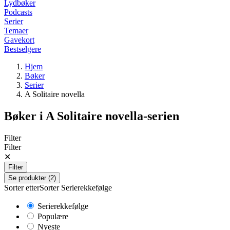
Lydbøker
Podcasts
Serier
Temaer
Gavekort
Bestselgere
Hjem
Bøker
Serier
A Solitaire novella
Bøker i
A Solitaire novella
-serien
Filter
Filter
✕
Filter
Se produkter (2)
Sorter etter
Sorter
Serierekkefølge
Serierekkefølge
Populære
Nyeste